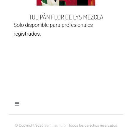
TULIPÁN FLOR DE LYS MEZCLA
Solo disponible para profesionales
registrados.
Toggle
Navigation
Aviso legal
© Copyright 2026
Semillas Iluro
| Todos los derechos reservados