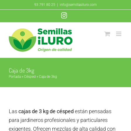
Saltar
93 791 80 25
|
info@semillasiluro.com
al
Instagram
contenido
Caja de 3kg
Portada
»
Césped
»
Caja de 3kg
Las
cajas de 3 kg de césped
están pensadas
para jardineros profesionales y particulares
exigentes. Ofrecen mezclas de alta calidad con