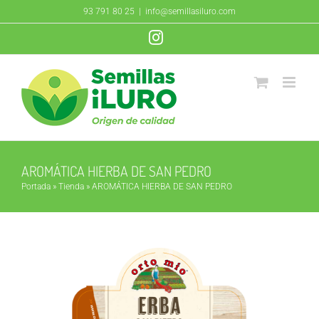
Saltar
93 791 80 25
|
info@semillasiluro.com
al
Instagram
contenido
AROMÁTICA HIERBA DE SAN PEDRO
Portada
»
Tienda
»
AROMÁTICA HIERBA DE SAN PEDRO