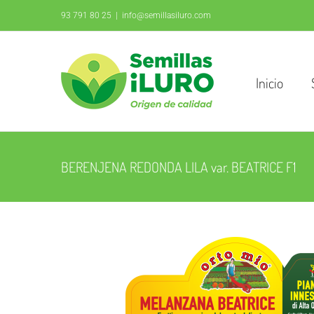
Saltar
93 791 80 25
|
info@semillasiluro.com
al
contenido
Inicio
BERENJENA REDONDA LILA var. BEATRICE F1