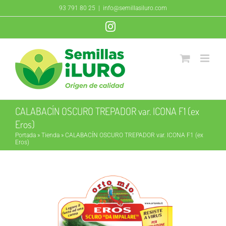
Saltar
93 791 80 25
|
info@semillasiluro.com
al
Instagram
contenido
CALABACÍN OSCURO TREPADOR var. ICONA F1 (ex
Eros)
Portada
»
Tienda
»
CALABACÍN OSCURO TREPADOR var. ICONA F1 (ex
Eros)