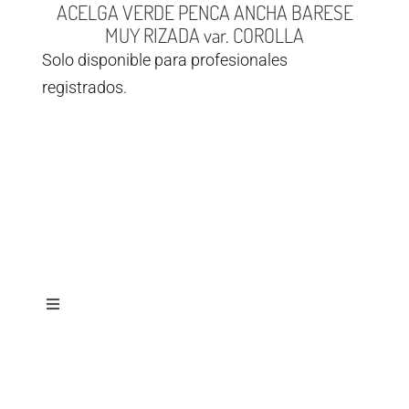
ACELGA VERDE PENCA ANCHA BARESE
MUY RIZADA var. COROLLA
Solo disponible para profesionales
registrados.
Toggle
Navigation
Aviso legal
© Copyright 2026
Semillas Iluro
| Todos los derechos reservados
Diseñado por
D&D Serveis