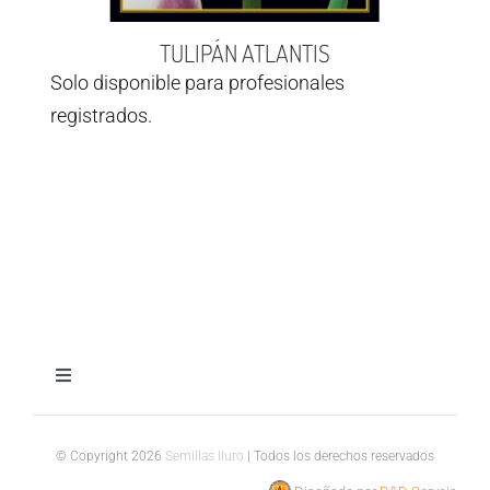
TULIPÁN ATLANTIS
Solo disponible para profesionales
registrados.
Toggle
Navigation
Aviso legal
© Copyright 2026
Semillas Iluro
| Todos los derechos reservados