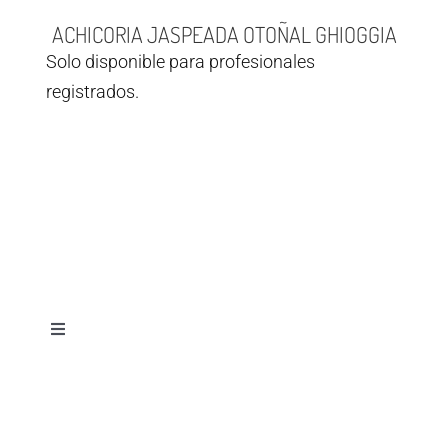
ACHICORIA JASPEADA OTOÑAL GHIOGGIA
Solo disponible para profesionales
registrados.
Toggle
Navigation
Aviso legal
© Copyright 2026
Semillas Iluro
| Todos los derechos reservados
Diseñado por
D&D Serveis
Política de privacidad