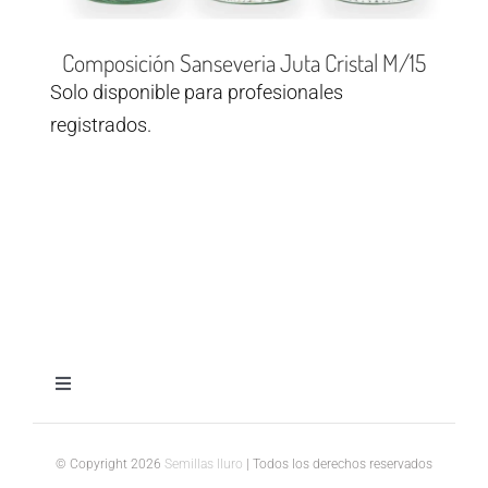
Composición Sanseveria Juta Cristal M/15
Solo disponible para profesionales
registrados.
Toggle
Navigation
Aviso legal
© Copyright 2026
Semillas Iluro
| Todos los derechos reservados