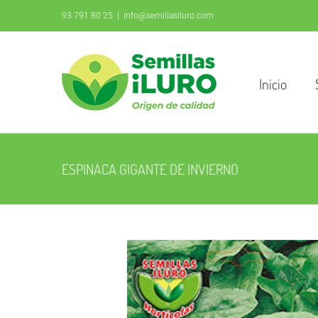
Saltar
93 791 80 25
|
info@semillasiluro.com
al
contenido
Inicio
ESPINACA GIGANTE DE INVIERNO