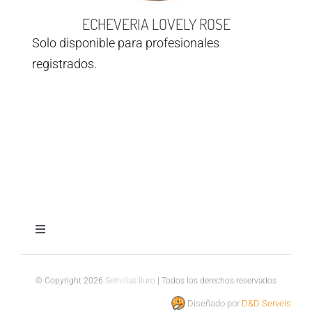
ECHEVERIA LOVELY ROSE
Solo disponible para profesionales
registrados.
Toggle
Navigation
Aviso legal
© Copyright 2026
Semillas Iluro
| Todos los derechos reservados
Diseñado por
D&D Serveis
Política de privacidad