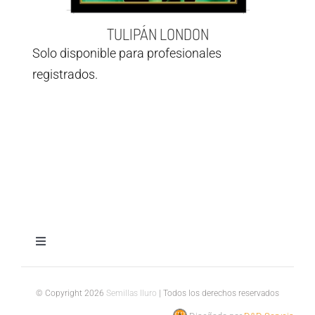
TULIPÁN LONDON
Solo disponible para profesionales
registrados.
Toggle
Navigation
Aviso legal
© Copyright 2026
Semillas Iluro
| Todos los derechos reservados