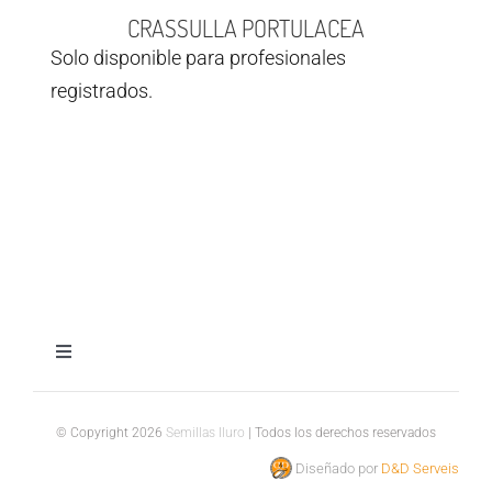
CRASSULLA PORTULACEA
Solo disponible para profesionales
registrados.
Toggle
Navigation
Aviso legal
© Copyright 2026
Semillas Iluro
| Todos los derechos reservados
Diseñado por
D&D Serveis
Política de privacidad