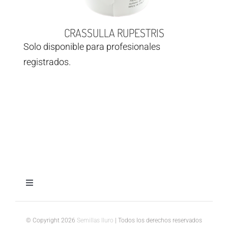
CRASSULLA RUPESTRIS
Solo disponible para profesionales
registrados.
Toggle
Navigation
Aviso legal
© Copyright 2026
Semillas Iluro
| Todos los derechos reservados