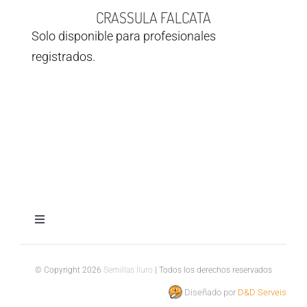
CRASSULA FALCATA
Solo disponible para profesionales
registrados.
Toggle
Navigation
Aviso legal
© Copyright 2026
Semillas Iluro
| Todos los derechos reservados
Diseñado por
D&D Serveis
Política de privacidad