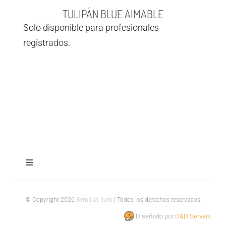
TULIPÁN BLUE AIMABLE
Solo disponible para profesionales
registrados.
Toggle
Navigation
Aviso legal
© Copyright 2026
Semillas Iluro
| Todos los derechos reservados
Diseñado por
D&D Serveis
Política de privacidad