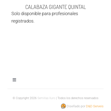
CALABAZA GIGANTE QUINTAL
Solo disponible para profesionales
registrados.
Toggle
Navigation
Aviso legal
© Copyright 2026
Semillas Iluro
| Todos los derechos reservados
Diseñado por
D&D Serveis
Política de privacidad