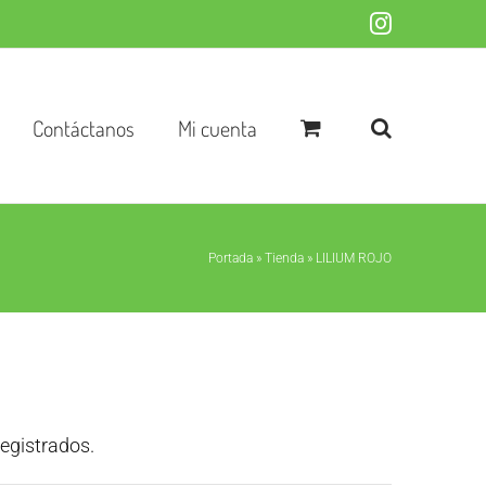
Instagram
Contáctanos
Mi cuenta
Portada
»
Tienda
»
LILIUM ROJO
registrados.