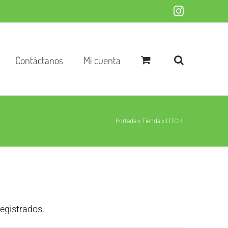
Instagram
Contáctanos
Mi cuenta
Portada
»
Tienda
»
LITCHI
registrados.