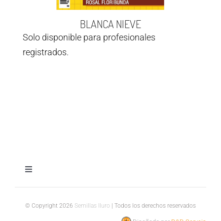
BLANCA NIEVE
Solo disponible para profesionales
registrados.
Toggle
Navigation
Aviso legal
© Copyright 2026
Semillas Iluro
| Todos los derechos reservados