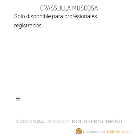
CRASSULLA MUSCOSA
Solo disponible para profesionales
registrados.
Toggle
Navigation
Aviso legal
© Copyright 2026
Semillas Iluro
| Todos los derechos reservados
Diseñado por
D&D Serveis
Política de privacidad