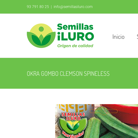
Saltar
93 791 80 25
|
info@semillasiluro.com
al
contenido
Inicio
OKRA GOMBO CLEMSON SPINELESS