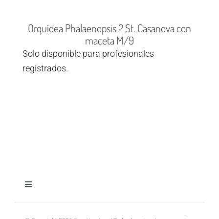
Orquídea Phalaenopsis 2 St. Casanova con
maceta M/9
Solo disponible para profesionales
registrados.
Toggle
Navigation
Aviso legal