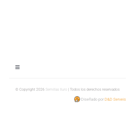
Toggle
Navigation
Aviso legal
© Copyright 2026
Semillas Iluro
| Todos los derechos reservados
Diseñado por
D&D Serveis
Política de privacidad
Política de cookies