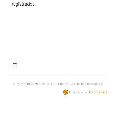
registrados.
Toggle
Navigation
Aviso legal
© Copyright 2026
Semillas Iluro
| Todos los derechos reservados
Diseñado por
D&D Serveis
Política de privacidad
Política de cookies