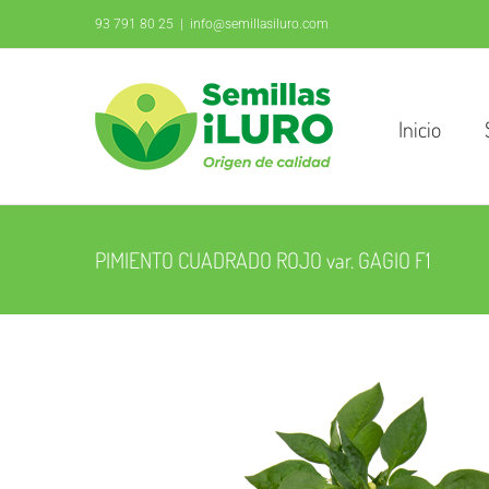
Saltar
93 791 80 25
|
info@semillasiluro.com
al
contenido
Inicio
PIMIENTO CUADRADO ROJO var. GAGIO F1