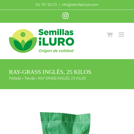
Saltar
93 791 80 25
|
info@semillasiluro.com
al
Instagram
contenido
RAY-GRASS INGLÉS, 25 KILOS
Portada
»
Tienda
»
RAY-GRASS INGLÉS, 25 KILOS