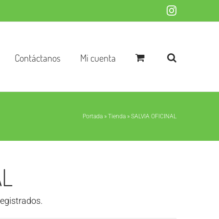
Instagram
Contáctanos
Mi cuenta
Portada
»
Tienda
»
SALVIA OFICINAL
AL
registrados.