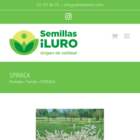
Saltar
93 791 80 25
|
info@semillasiluro.com
al
Instagram
contenido
SPIRAEA
Portada
»
Tienda
»
SPIRAEA