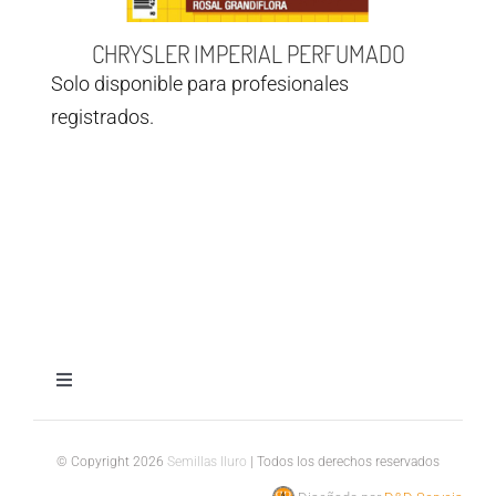
CHRYSLER IMPERIAL PERFUMADO
Solo disponible para profesionales
registrados.
Toggle
Navigation
Aviso legal
© Copyright 2026
Semillas Iluro
| Todos los derechos reservados