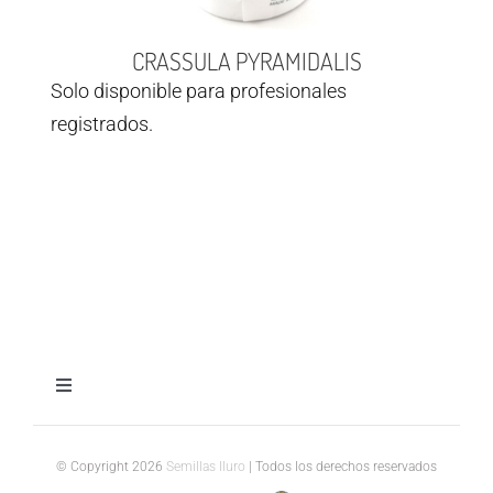
CRASSULA PYRAMIDALIS
Solo disponible para profesionales
registrados.
Toggle
Navigation
Aviso legal
© Copyright 2026
Semillas Iluro
| Todos los derechos reservados