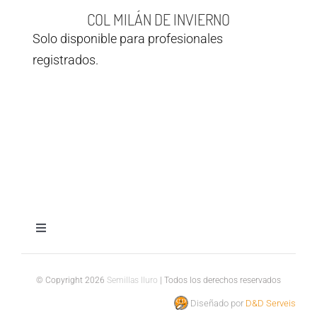
COL MILÁN DE INVIERNO
Solo disponible para profesionales
registrados.
Toggle
Navigation
Aviso legal
© Copyright 2026
Semillas Iluro
| Todos los derechos reservados
Diseñado por
D&D Serveis
Política de privacidad