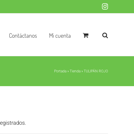
Instagram
Contáctanos
Mi cuenta
Portada
»
Tienda
»
TULIPÁN ROJO
registrados.