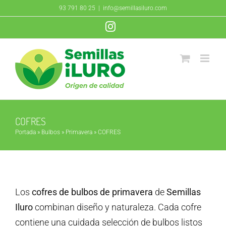
Saltar
93 791 80 25
|
info@semillasiluro.com
al
Instagram
contenido
COFRES
Portada
»
Bulbos
»
Primavera
»
COFRES
Los
cofres de bulbos de primavera
de
Semillas
Iluro
combinan diseño y naturaleza. Cada cofre
contiene una cuidada selección de bulbos listos