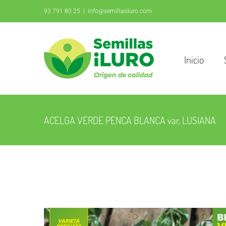
Saltar
93 791 80 25
|
info@semillasiluro.com
al
contenido
Inicio
ACELGA VERDE PENCA BLANCA var. LUSIANA