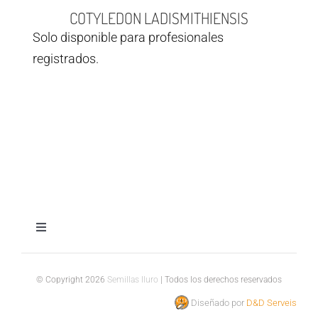
COTYLEDON LADISMITHIENSIS
Solo disponible para profesionales
registrados.
Toggle
Navigation
Aviso legal
© Copyright 2026
Semillas Iluro
| Todos los derechos reservados
Diseñado por
D&D Serveis
Política de privacidad