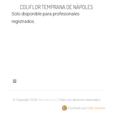
COLIFLOR TEMPRANA DE NÁPOLES
Solo disponible para profesionales
registrados.
Toggle
Navigation
Aviso legal
© Copyright 2026
Semillas Iluro
| Todos los derechos reservados
Diseñado por
D&D Serveis
Política de privacidad