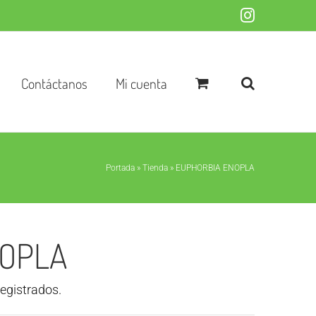
Instagram
Contáctanos
Mi cuenta
Portada
»
Tienda
»
EUPHORBIA ENOPLA
NOPLA
registrados.