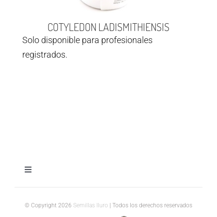
COTYLEDON LADISMITHIENSIS
Solo disponible para profesionales
registrados.
Toggle
Navigation
Aviso legal
© Copyright 2026
Semillas Iluro
| Todos los derechos reservados