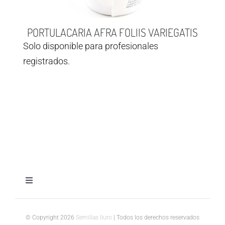
PORTULACARIA AFRA FOLIIS VARIEGATIS
Solo disponible para profesionales
registrados.
Toggle
Navigation
Aviso legal
© Copyright 2026
Semillas Iluro
| Todos los derechos reservados