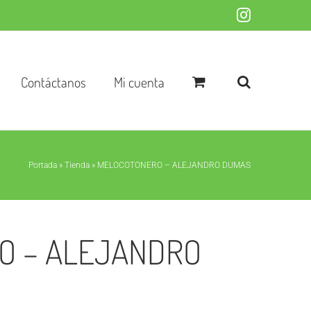
Instagram
Contáctanos
Mi cuenta
Portada
»
Tienda
»
MELOCOTONERO – ALEJANDRO DUMAS
O – ALEJANDRO