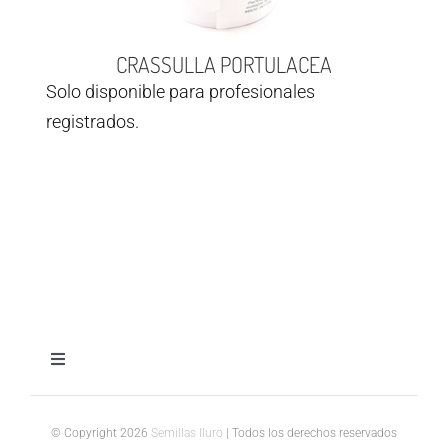
CRASSULLA PORTULACEA
Solo disponible para profesionales
registrados.
Toggle
Navigation
Aviso legal
© Copyright 2026
Semillas Iluro
| Todos los derechos reservados