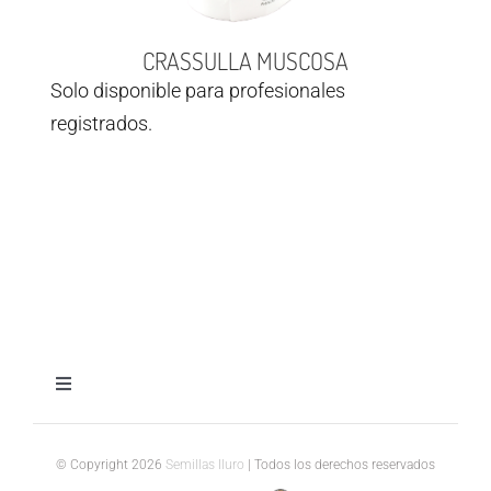
CRASSULLA MUSCOSA
Solo disponible para profesionales
registrados.
Toggle
Navigation
Aviso legal
© Copyright 2026
Semillas Iluro
| Todos los derechos reservados