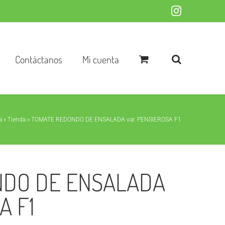
Instagram
Contáctanos
Mi cuenta
a
»
Tienda
»
TOMATE REDONDO DE ENSALADA var. PENSIEROSA F1
NDO DE ENSALADA
A F1