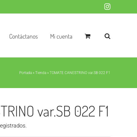
Instagram
Contáctanos
Mi cuenta
Portada
»
Tienda
»
TOMATE CANESTRINO var.SB 022 F1
RINO var.SB 022 F1
registrados.